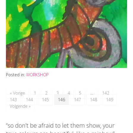
Posted in:
WORKSHOP
« Vorige
1
2
3
4
5
…
142
143
144
145
146
147
148
149
Volgende »
“so don’t be afraid to let them show, your