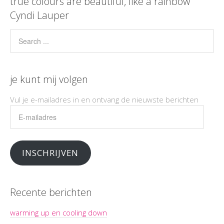
true colours are beautiful, like a rainbow”
Cyndi Lauper
je kunt mij volgen
Vul je e-mailadres in en ontvang de nieuwste berichten
E-
mailadres
INSCHRIJVEN
Recente berichten
warming up en cooling down