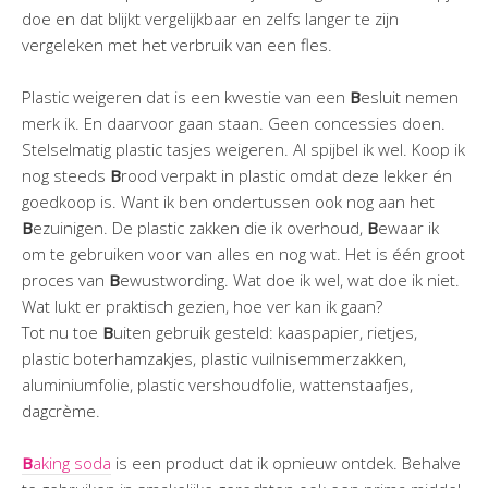
doe en dat blijkt vergelijkbaar en zelfs langer te zijn
vergeleken met het verbruik van een fles.
Plastic weigeren dat is een kwestie van een
B
esluit nemen
merk ik. En daarvoor gaan staan. Geen concessies doen.
Stelselmatig plastic tasjes weigeren. Al spijbel ik wel. Koop ik
nog steeds
B
rood verpakt in plastic omdat deze lekker én
goedkoop is. Want ik ben ondertussen ook nog aan het
B
ezuinigen. De plastic zakken die ik overhoud,
B
ewaar ik
om te gebruiken voor van alles en nog wat. Het is één groot
proces van
B
ewustwording. Wat doe ik wel, wat doe ik niet.
Wat lukt er praktisch gezien, hoe ver kan ik gaan?
Tot nu toe
B
uiten gebruik gesteld: kaaspapier, rietjes,
plastic boterhamzakjes, plastic vuilnisemmerzakken,
aluminiumfolie, plastic vershoudfolie, wattenstaafjes,
dagcrème.
B
aking soda
is een product dat ik opnieuw ontdek. Behalve