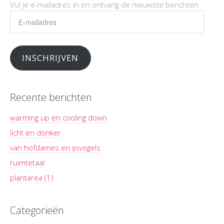
Vul je e-mailadres in en ontvang de nieuwste berichten
E-
mailadres
INSCHRIJVEN
Recente berichten
warming up en cooling down
licht en donker
van hofdames en ijsvogels
ruimtetaal
plantarea (1)
Categorieën