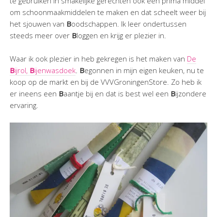
te gebruiken in smakelijke gerechten ook een prima middel
om schoonmaakmiddelen te maken en dat scheelt weer bij
het sjouwen van
B
oodschappen. Ik leer ondertussen
steeds meer over
B
loggen en krijg er plezier in.
Waar ik ook plezier in heb gekregen is het maken van
De
B
ijrol,
B
ijenwasdoek
.
B
egonnen in mijn eigen keuken, nu te
koop op de markt en bij de VVVGroningenStore. Zo heb ik
er ineens een
B
aantje bij en dat is best wel een
B
ijzondere
ervaring.