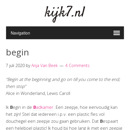
kijk7.nl
begin
7 juli 2020
by
Anja Van Beek
4 Comments
“Begin at the beginning and go on till you come to the end;
then stop”
Alice in Wonderland, Lewis Caroll
Ik
B
egin in de
B
a
dkamer
. Een zeepje, hoe eenvoudig kan
het zijn! Stel dat iedereen i.p.v. een plastic fles vol
douchegel een zeepje zou gaan gebruiken. Dat
B
espaart
een heleboel plastic! Ik houd bij hoe lang ik met een zeepje