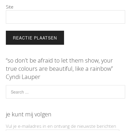
Site
“so don’t be afraid to let them show, your
true colours are beautiful, like a rainbow”
Cyndi Lauper
je kunt mij volgen
Vul je e-mailadres in en ontvang de nieuwste berichten