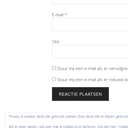
E-mail
*
Site
Stuur mij een e-mail als er vervolgrea
Stuur mij een e-mail als er nieuwe be
Privacy & cookies: deze site gebruikt cookies. Door deze site te blijven gebrui
Copyright © 2026 kijk7.nl.
Wil je meer weten, ook over hoe je cookies kunt beheren, kijk dan hier:
Cooki