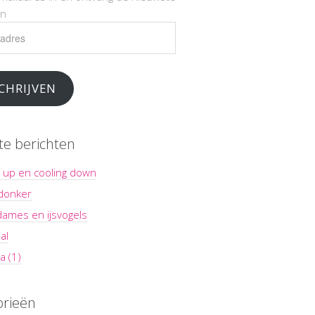
en
es
CHRIJVEN
te berichten
 up en cooling down
 donker
dames en ijsvogels
al
a (1)
orieën