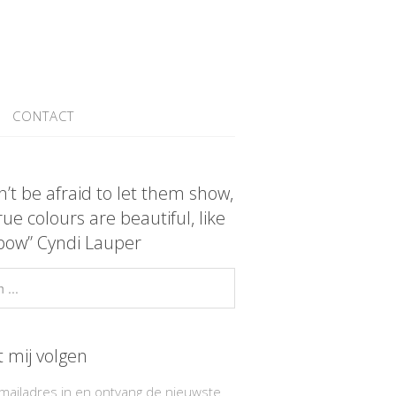
CONTACT
n’t be afraid to let them show,
rue colours are beautiful, like
bow” Cyndi Lauper
t mij volgen
-mailadres in en ontvang de nieuwste