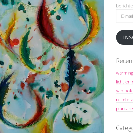
bericht
E-
mailadr
INS
Recen
warming
licht en
van hof
ruimteta
plantare
Categ