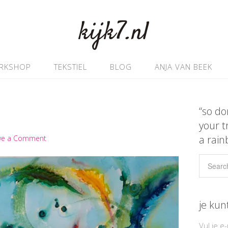
kijk7.nl
RKSHOP
TEKSTIEL
BLOG
ANJA VAN BEEK
“so do
your t
a rain
ve a Comment
je kun
Vul je e