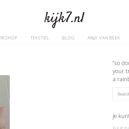
kijk7.nl
RKSHOP
TEKSTIEL
BLOG
ANJA VAN BEEK
“so do
your t
a rain
je kun
Vul je e