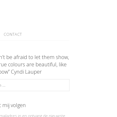
CONTACT
n’t be afraid to let them show,
rue colours are beautiful, like
bow” Cyndi Lauper
t mij volgen
-mailadres in en ontvang de nieuwste