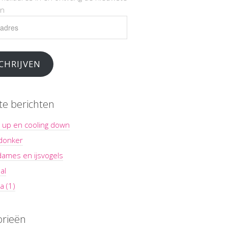
en
es
CHRIJVEN
te berichten
 up en cooling down
 donker
dames en ijsvogels
al
a (1)
orieën