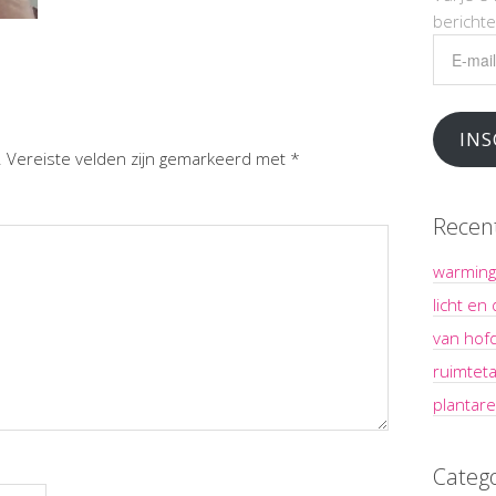
bericht
E-
mailadr
INS
.
Vereiste velden zijn gemarkeerd met
*
Recen
warming
licht en
van hof
ruimteta
plantare
Categ