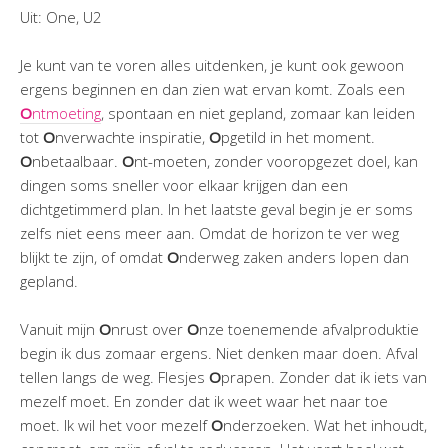
Uit: One, U2
Je kunt van te voren alles uitdenken, je kunt ook gewoon
ergens beginnen en dan zien wat ervan komt. Zoals een
O
ntmoeting
, spontaan en niet gepland, zomaar kan leiden
tot
O
nverwachte inspiratie,
O
pgetild in het moment.
O
nbetaalbaar.
O
nt-moeten, zonder vooropgezet doel, kan
dingen soms sneller voor elkaar krijgen dan een
dichtgetimmerd plan. In het laatste geval begin je er soms
zelfs niet eens meer aan. Omdat de horizon te ver weg
blijkt te zijn, of omdat
O
nderweg zaken anders lopen dan
gepland.
Vanuit mijn
O
nrust over
O
nze toenemende afvalproduktie
begin ik dus zomaar ergens. Niet denken maar doen. Afval
tellen langs de weg. Flesjes
O
prapen. Zonder dat ik iets van
mezelf moet. En zonder dat ik weet waar het naar toe
moet. Ik wil het voor mezelf
O
nderzoeken. Wat het inhoudt,