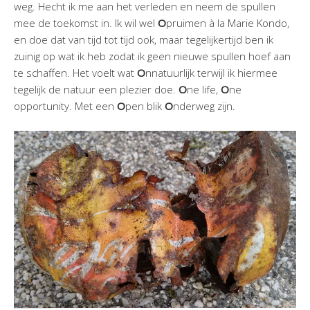
weg. Hecht ik me aan het verleden en neem de spullen
mee de toekomst in. Ik wil wel
O
pruimen à la Marie Kondo,
en doe dat van tijd tot tijd ook, maar tegelijkertijd ben ik
zuinig op wat ik heb zodat ik geen nieuwe spullen hoef aan
te schaffen. Het voelt wat
O
nnatuurlijk terwijl ik hiermee
tegelijk de natuur een plezier doe.
O
ne life,
O
ne
opportunity. Met een
O
pen blik
O
nderweg zijn.