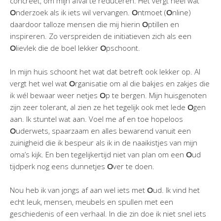
concreet, om mijn afval te reduceren. Het vergt heel wat
O
nderzoek als ik iets wil vervangen.
O
ntmoet (
O
nline)
daardoor talloze mensen die mij hierin
O
ptillen en
inspireren. Zo verspreiden de initiatieven zich als een
O
lievlek die de boel lekker
O
pschoont.
In mijn huis schoont het wat dat betreft ook lekker op. Al
vergt het wel wat
O
rganisatie om al die bakjes en zakjes die
ik wél bewaar weer netjes
O
p te bergen. Mijn huisgenoten
zijn zeer tolerant, al zien ze het tegelijk ook met lede
O
gen
aan. Ik stuntel wat aan. Voel me af en toe hopeloos
O
uderwets, spaarzaam en alles bewarend vanuit een
zuinigheid die ik bespeur als ik in de naaikistjes van mijn
oma’s kijk. En ben tegelijkertijd niet van plan om een
O
ud
tijdperk nog eens dunnetjes
O
ver te doen.
Nou heb ik van jongs af aan wel iets met
O
ud. Ik vind het
echt leuk, mensen, meubels en spullen met een
geschiedenis of een verhaal. In die zin doe ik niet snel iets