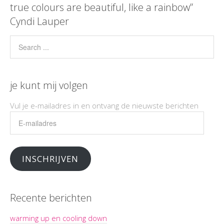
true colours are beautiful, like a rainbow”
Cyndi Lauper
je kunt mij volgen
Vul je e-mailadres in en ontvang de nieuwste berichten
E-
mailadres
INSCHRIJVEN
Recente berichten
warming up en cooling down