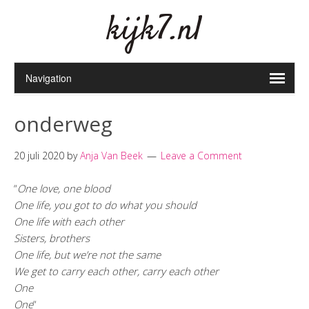
kijk7.nl
onderweg
20 juli 2020
by
Anja Van Beek
Leave a Comment
“
One love, one blood
One life, you got to do what you should
One life with each other
Sisters, brothers
One life, but we’re not the same
We get to carry each other, carry each other
One
One
“