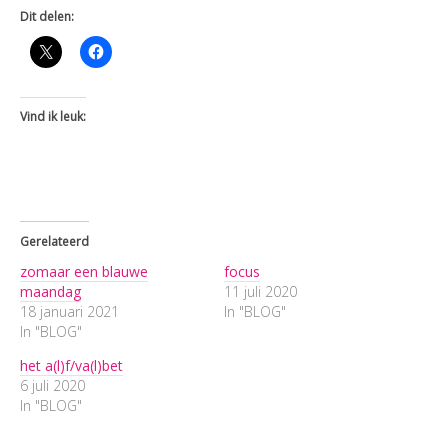
Dit delen:
Vind ik leuk:
Gerelateerd
zomaar een blauwe
focus
maandag
11 juli 2020
18 januari 2021
In "BLOG"
In "BLOG"
het a(l)f/va(l)bet
6 juli 2020
In "BLOG"