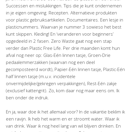
Successen en mislukkingen. Tips die je kunt ondernemen
in je eigen omgeving. Recepten. Alternatieve produkten
voor plastic gebruiksartikelen. Documentaires. Een lesje in
plasticnummers. Waarvan je nummer 3 sowieso het best
kunt skippen. Kleding! En ‘veranderen voor beginners’
opgedeeld in 2 fasen. Zero Waste gaat nog een stap
verder dan Plastic Free Life. Per drie maanden komt hun
afval nog neer op: Glas-Eén linnen tasje, Groen-Drie
pedaalemmerzakken (waarvan nog een deel
gecomposteerd wordt), Papier-Eén linnen tasje, Plastic-Eén
half linnen tasje (m.u.v. incidentele
onvermijdelijke/gekregen verpakkingen), Rest-Eén zakje
(exclusief kattengrit). Zo, kom daar nog maar eens om. Ik
ben onder de indruk.
En ja, waar doe ik het allemaal voor? In de vakantie beklim ik
een ravijn. Ik heb het warm en er stroomt water. Waar ik
van drink. Waar ik nog heel lang van wil blijven drinken. En