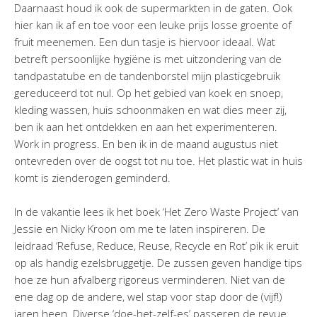
Daarnaast houd ik ook de supermarkten in de gaten. Ook
hier kan ik af en toe voor een leuke prijs losse groente of
fruit meenemen. Een dun tasje is hiervoor ideaal. Wat
betreft persoonlijke hygiëne is met uitzondering van de
tandpastatube en de tandenborstel mijn plasticgebruik
gereduceerd tot nul. Op het gebied van koek en snoep,
kleding wassen, huis schoonmaken en wat dies meer zij,
ben ik aan het ontdekken en aan het experimenteren.
Work in progress. En ben ik in de maand augustus niet
ontevreden over de oogst tot nu toe. Het plastic wat in huis
komt is zienderogen geminderd.
In de vakantie lees ik het boek ‘Het Zero Waste Project’ van
Jessie en Nicky Kroon om me te laten inspireren. De
leidraad ‘Refuse, Reduce, Reuse, Recycle en Rot’ pik ik eruit
op als handig ezelsbruggetje. De zussen geven handige tips
hoe ze hun afvalberg rigoreus verminderen. Niet van de
ene dag op de andere, wel stap voor stap door de (vijf!)
jaren heen. Diverse ‘doe-het-zelf-es’ passeren de revue.