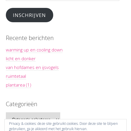
INSCHRIJVEN
Recente berichten
warming up en cooling down
licht en donker
van hofdames en ijsvogels
ruimtetaal
plantarea (1)
Categorieën
Categorieën
Privacy & cookies: deze site gebruikt cookies. Door deze site te blijven
gebruiken, ga je akkoord met het gebruik hiervan.