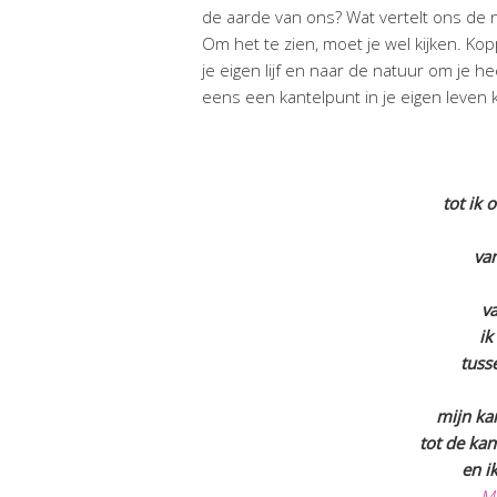
de aarde van ons? Wat vertelt ons de 
Om het te zien, moet je wel kijken. Kopp
je eigen lijf en naar de natuur om je h
eens een kantelpunt in je eigen leven 
tot ik 
va
v
ik
tuss
mijn ka
tot de ka
en i
Mi