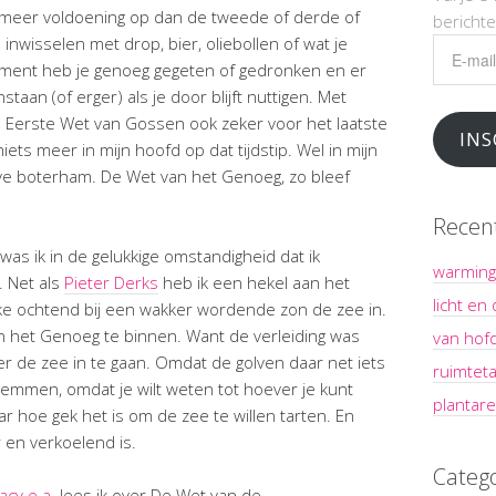
meer voldoening op dan de tweede of derde of
bericht
inwisselen met drop, bier, oliebollen of wat je
E-
ment heb je genoeg gegeten of gedronken en er
mailadr
aan (of erger) als je door blijft nuttigen. Met
 Eerste Wet van Gossen ook zeker voor het laatste
INS
niets meer in mijn hoofd op dat tijdstip. Wel in mijn
ieve boterham. De Wet van het Genoeg, zo bleef
Recen
was ik in de gelukkige omstandigheid dat ik
warming
 Net als
Pieter Derks
heb ik een hekel aan het
licht en
lke ochtend bij een wakker wordende zon de zee in.
n het Genoeg te binnen. Want de verleiding was
van hof
r de zee in te gaan. Omdat de golven daar net iets
ruimteta
wemmen, omdat je wilt weten tot hoever je kunt
plantare
r hoe gek het is om de zee te willen tarten. En
r en verkoelend is.
Categ
acy e.a.
lees ik over De Wet van de