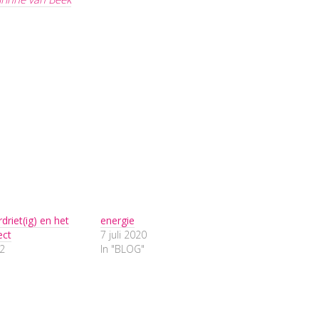
driet(ig) en het
energie
ect
7 juli 2020
22
In "BLOG"