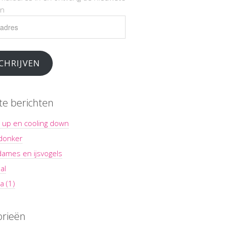
en
es
CHRIJVEN
te berichten
 up en cooling down
 donker
dames en ijsvogels
al
a (1)
orieën