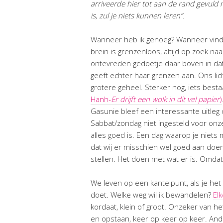
arriveerde hier tot aan de rand gevuld 
is, zul je niets kunnen leren”.
Wanneer heb ik genoeg? Wanneer vind 
brein is grenzenloos, altijd op zoek naa
ontevreden gedoetje daar boven in dat
geeft echter haar grenzen aan. Ons lic
grotere geheel. Sterker nog, iets best
Hanh-
Er drijft een wolk in dit vel papier
)
Gasunie bleef een interessante uitleg 
Sabbat/zondag niet ingesteld voor onz
alles goed is. Een dag waarop je niets
dat wij er misschien wel goed aan doe
stellen. Het doen met wat er is. Omdat
We leven op een kantelpunt, als je het
doet. Welke weg wil ik bewandelen?
Elk
kordaat, klein of groot. Onzeker van het
en opstaan, keer op keer op keer. And