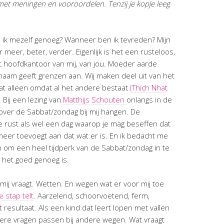
met meningen en vooroordelen. Tenzij je kopje leeg
ik mezelf genoeg? Wanneer ben ik tevreden? Mijn
r meer, beter, verder. Eigenlijk is het een rusteloos,
 hoofdkantoor van mij, van jou. Moeder aarde
haam geeft grenzen aan. Wij maken deel uit van het
aat alleen omdat al het andere bestaat
(Thich Nhat
. Bij een lezing van
Matthijs Schouten
onlangs in de
over de Sabbat/zondag bij mij hangen. De
e rust als wel een dag waarop je mag beseffen dat
 meer toevoegt aan dat wat er is. En ik bedacht me
n om een heel tijdperk van de Sabbat/zondag in te
 het goed genoeg is.
 mij vraagt. Wetten. En wegen wat er voor mij toe
e stap telt
. Aarzelend, schoorvoetend, ferm,
 resultaat. Als een kind dat leert lopen met vallen
ere vragen passen bij andere wegen. Wat vraagt