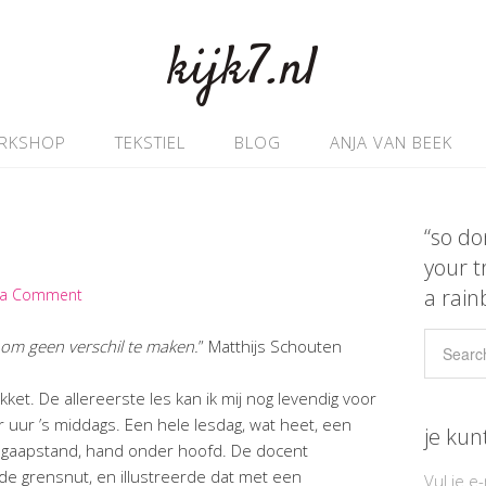
kijk7.nl
RKSHOP
TEKSTIEL
BLOG
ANJA VAN BEEK
“so do
your t
a rain
 a Comment
jk om geen verschil te maken.
” Matthijs Schouten
kket. De allereerste les kan ik mij nog levendig voor
r uur ’s middags. Een hele lesdag, wat heet, een
je kun
 gaapstand, hand onder hoofd. De docent
e grensnut, en illustreerde dat met een
Vul je e