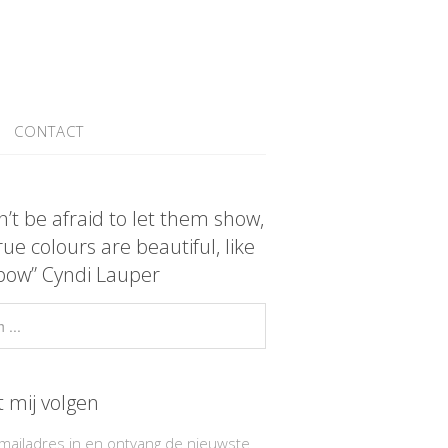
CONTACT
n’t be afraid to let them show,
rue colours are beautiful, like
bow” Cyndi Lauper
t mij volgen
-mailadres in en ontvang de nieuwste