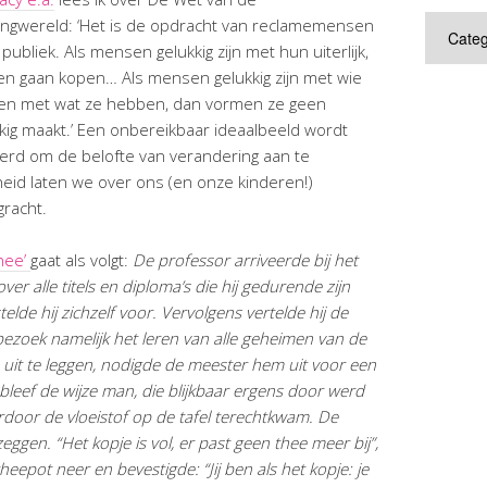
Categor
ngwereld: ‘Het is de opdracht van reclamemensen
bliek. Als mensen gelukkig zijn met hun uiterlijk,
en gaan kopen… Als mensen gelukkig zijn met wie
an en met wat ze hebben, dan vormen ze geen
kkig maakt.’ Een onbereikbaar ideaalbeeld wordt
rd om de belofte van verandering aan te
eid laten we over ons (en onze kinderen!)
gracht.
thee’
gaat als volgt:
De professor arriveerde bij het
er alle titels en diploma’s die hij gedurende zijn
elde hij zichzelf voor. Vervolgens vertelde hij de
ezoek namelijk het leren van alle geheimen van de
s uit te leggen, nodigde de meester hem uit voor een
 bleef de wijze man, die blijkbaar ergens door werd
rdoor de vloeistof op de tafel terechtkwam. De
eggen. “Het kopje is vol, er past geen thee meer bij”,
epot neer en bevestigde: “Jij ben als het kopje: je