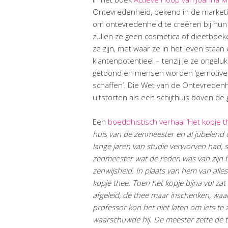
Ontevredenheid, bekend in de marketi
om ontevredenheid te creëren bij hun pu
zullen ze geen cosmetica of dieetboek
ze zijn, met waar ze in het leven sta
klantenpotentieel – tenzij je ze ongelu
getoond en mensen worden ‘gemotivee
schaffen’. Die Wet van de Ontevredenh
uitstorten als een schijthuis boven de 
Een
boeddhistisch verhaal ‘Het kopje 
huis van de zenmeester en al jubelend ov
lange jaren van studie verworven had, st
zenmeester wat de reden was van zijn b
zenwijsheid. In plaats van hem van alle
kopje thee. Toen het kopje bijna vol zat
afgeleid, de thee maar inschenken, waa
professor kon het niet laten om iets te z
waarschuwde hij. De meester zette de the