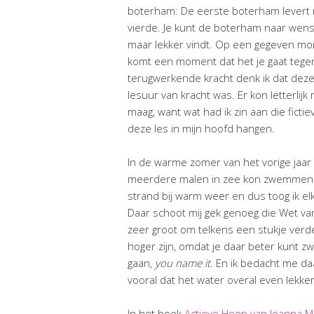
boterham: De eerste boterham levert 
vierde. Je kunt de boterham naar wens 
maar lekker vindt. Op een gegeven mo
komt een moment dat het je gaat tegenst
terugwerkende kracht denk ik dat deze
lesuur van kracht was. Er kon letterlijk 
maag, want wat had ik zin aan die fict
deze les in mijn hoofd hangen.
In de warme zomer van het vorige jaar 
meerdere malen in zee kon zwemmen.
strand bij warm weer en dus toog ik e
Daar schoot mij gek genoeg die Wet va
zeer groot om telkens een stukje verde
hoger zijn, omdat je daar beter kunt z
gaan,
you name it.
En ik bedacht me daa
vooral dat het water overal even lekke
In het boek
Actieve Hoop van Joanna M