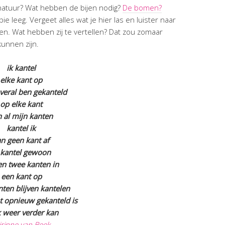
natuur? Wat hebben de bijen nodig?
De bomen?
ie leeg. Vergeet alles wat je hier las en luister naar
een. Wat hebben zij te vertellen? Dat zou zomaar
kunnen zijn.
ik kantel
elke kant op
overal ben gekanteld
op elke kant
n al mijn kanten
kantel ik
an geen kant af
 kantel gewoon
en twee kanten in
een kant op
nten blijven kantelen
nt opnieuw gekanteld is
k weer verder kan
rinne van Beek