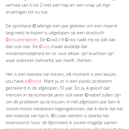
verhaal van A tot Z met een hap en een snap uit mijn
ervaringen tot nu toe.
De spontane
C
hallenge een jaar geleden om een maand
lang niets te kopen is uitgelopen op een drastisch
C
onsuminderen
. De
C
ovid-19
C
risis raakt mij op dát vlak
dan ook niet. De
C
risis
maakt duidelijk dat
medemenselijkheid en ‘er voor elkaar zijn’ krachten zijn
waar iedereen behoefte aan heeft. Sterker,
Het is een kwestie van kiezen, elk moment is een keuze,
you have
a
C
hoice
. Want ja, er is een plastic probleem
gecreëerd in de afgelopen 70 jaar. En ja, ik geloof dat
mensen in de komende jaren ook weer
C
reatief zullen zijn
om dit probleem op te lossen. In het afgelopen jaar ben ik
zoveel mooie initiatieven tegengekomen, dat ik denk dat het
een kwestie van tijd is.
C
irculair werken is daarbij het
toverwoord. Voor
de Bijrol
werk ik zoveel mogelijk samen