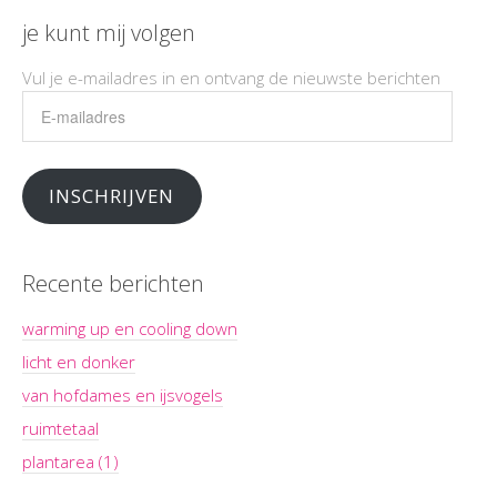
je kunt mij volgen
Vul je e-mailadres in en ontvang de nieuwste berichten
E-
mailadres
INSCHRIJVEN
Recente berichten
warming up en cooling down
licht en donker
van hofdames en ijsvogels
ruimtetaal
plantarea (1)