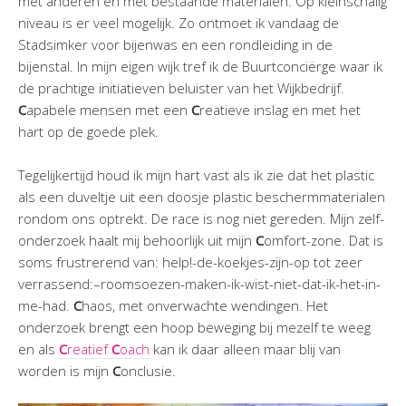
met anderen en met bestaande materialen. Op kleinschalig
niveau is er veel mogelijk. Zo ontmoet ik vandaag de
Stadsimker voor bijenwas en een rondleiding in de
bijenstal. In mijn eigen wijk tref ik de Buurtconciërge waar ik
de prachtige initiatieven beluister van het Wijkbedrijf.
C
apabele mensen met een
C
reatieve inslag en met het
hart op de goede plek.
Tegelijkertijd houd ik mijn hart vast als ik zie dat het plastic
als een duveltje uit een doosje plastic beschermmaterialen
rondom ons optrekt. De race is nog niet gereden. Mijn zelf-
onderzoek haalt mij behoorlijk uit mijn
C
omfort-zone. Dat is
soms frustrerend van: help!-de-koekjes-zijn-op tot zeer
verrassend:–roomsoezen-maken-ik-wist-niet-dat-ik-het-in-
me-had.
C
haos, met onverwachte wendingen. Het
onderzoek brengt een hoop beweging bij mezelf te weeg
en als
C
reatief
C
oach
kan ik daar alleen maar blij van
worden is mijn
C
onclusie.