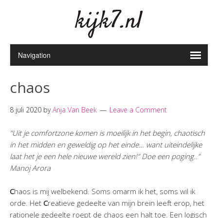
kijk7.nl
chaos
8 juli 2020
by
Anja Van Beek
Leave a Comment
“Uit je comfortzone komen is moeilijk in het begin, chaotisch
in het midden en geweldig op het einde… want uiteindelijke
laat het je een hele nieuwe wereld zien!” Doe een poging..”
Manoj Arora
C
haos is mij welbekend. Soms omarm ik het, soms wil ik
orde. Het
C
reatieve gedeelte van mijn brein leeft erop, het
rationele gedeelte roept de chaos een halt toe. Een logisch