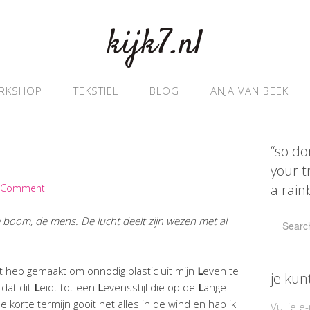
kijk7.nl
RKSHOP
TEKSTIEL
BLOG
ANJA VAN BEEK
“so do
your t
a rain
a Comment
de boom, de mens. De lucht deelt zijn wezen met al
rt heb gemaakt om onnodig plastic uit mijn
L
even te
je kun
 dat dit
L
eidt tot een
L
evensstijl die op de
L
ange
e korte termijn gooit het alles in de wind en hap ik
Vul je e