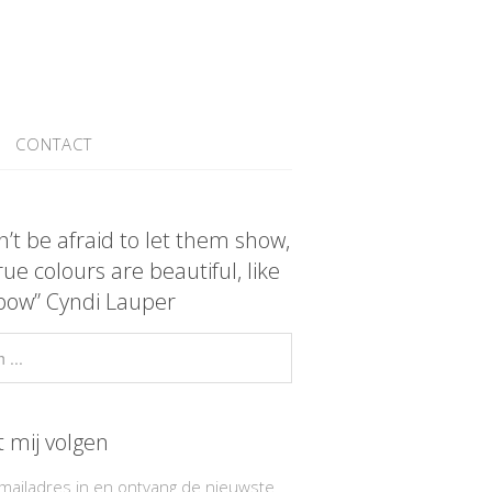
CONTACT
n’t be afraid to let them show,
rue colours are beautiful, like
bow” Cyndi Lauper
t mij volgen
-mailadres in en ontvang de nieuwste