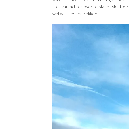
steil van achter over te slaan. Met bet
wel wat
L
esjes trekken.