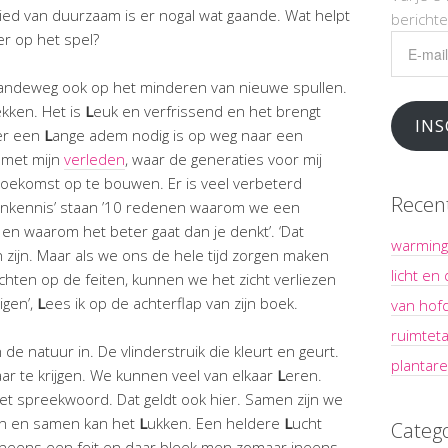
ied van duurzaam is er nogal wat gaande. Wat helpt
bericht
er op het spel?
E-
mailadr
gaandeweg ook op het minderen van nieuwe spullen.
kken. Het is
L
euk en verfrissend en het brengt
INS
 er een
L
ange adem nodig is op weg naar een
 met mijn
verleden
, waar de generaties voor mij
ekomst op te bouwen. Er is veel verbeterd
Recen
itenkennis’ staan ’10 redenen waarom we een
n waarom het beter gaat dan je denkt’. ‘Dat
warming
 zijn. Maar als we ons de hele tijd zorgen maken
licht en
hten op de feiten, kunnen we het zicht verliezen
igen’,
L
ees ik op de achterflap van zijn boek.
van hof
ruimteta
 de natuur in. De vlinderstruik die kleurt en geurt.
plantare
aar te krijgen. We kunnen veel van elkaar
L
eren.
het spreekwoord. Dat geldt ook hier. Samen zijn we
en en samen kan het
L
ukken. Een heldere
L
ucht
Categ
neens een feit en daar bleek men zomaar ineens