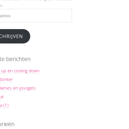
en
es
CHRIJVEN
te berichten
 up en cooling down
 donker
dames en ijsvogels
al
a (1)
orieën