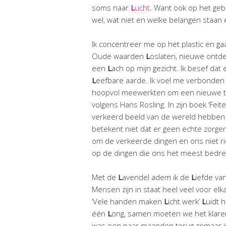
soms naar
L
ucht
. Want ook op het geb
wel, wat niet en welke belangen staan 
Ik concentreer me op het plastic en 
Oude waarden
L
oslaten, nieuwe ontde
een
L
ach op mijn gezicht. Ik besef dat
L
eefbare aarde. Ik voel me verbonden
hoopvol meewerkten om een nieuwe to
volgens Hans Rosling. In zijn boek ‘Fe
verkeerd beeld van de wereld hebben e
betekent niet dat er geen echte zorgen
om de verkeerde dingen en ons niet ric
op de dingen die ons het meest bedre
Met de
L
avendel adem ik de
L
iefde van
Mensen zijn in staat heel veel voor elk
‘Vele handen maken
L
icht werk’
L
uidt 
één
L
ong, samen moeten we het klar
was een paar maanden terug zomaar i